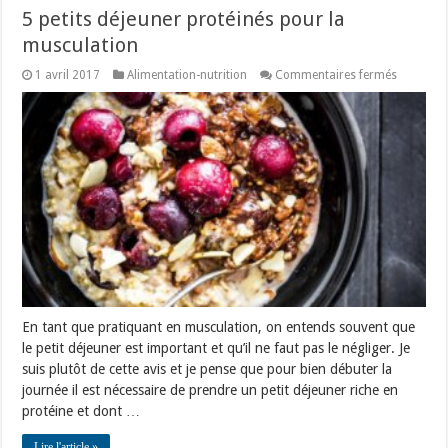
5 petits déjeuner protéinés pour la
musculation
sur
1 avril 2017
Alimentation-nutrition
Commentaires fermés
5
petits
déjeuner
protéinés
pour
la
musculat
En tant que pratiquant en musculation, on entends souvent que
le petit déjeuner est important et qu’il ne faut pas le négliger. Je
suis plutôt de cette avis et je pense que pour bien débuter la
journée il est nécessaire de prendre un petit déjeuner riche en
protéine et dont …
Lire l'article »