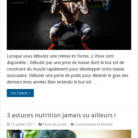
poids
ou
prise
de
muscle
?
Lorsque vous débutez une remise en forme, 2 choix sont
disponible : Débuter par une prise de masse dont le but est de
construire du muscle rapidement pour développer votre masse
musculaire. Débuter une perte de poids pour éliminer le gras des
derniers mois années Bien entendu le but est …
Lire l'article »
3 astuces nutrition jamais vu ailleurs !
sur
15 juillet 2017
Perte de poids
Commentaires fermés
3
astuces
nutrition