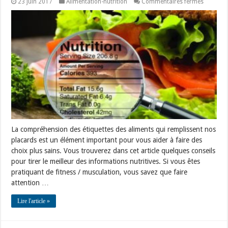
sur
23 juin 2017
Alimentation-nutrition
Commentaires fermés
Apprend
à
lire
une
étiquette
La compréhension des étiquettes des aliments qui remplissent nos
placards est un élément important pour vous aider à faire des
choix plus sains. Vous trouverez dans cet article quelques conseils
pour tirer le meilleur des informations nutritives. Si vous êtes
pratiquant de fitness / musculation, vous savez que faire
attention …
Lire l'article »