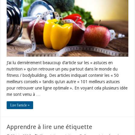
jamais
vu
ailleurs
!
J’ai lu dernièrement beaucoup d’article sur les « astuces en
nutrition » qu’on retrouve un peu partout dans le monde du
fitness / bodybuilding. Des articles indiquait contenir les « 50
meilleurs conseils » tandis qu’un autre « 101 meilleurs astuces
pour retrouver une ligne optimale ». En voyant cela plusieurs idée
me sont venu à …
Lire l'article »
Apprendre à lire une étiquette