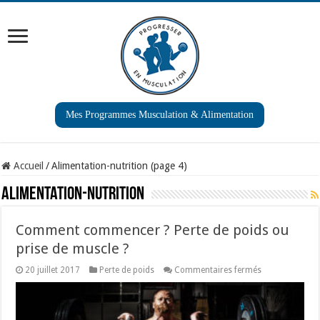
Mes Programmes Musculation & Alimentation
Accueil
/
Alimentation-nutrition (page 4)
Alimentation-nutrition
Comment commencer ? Perte de poids ou
prise de muscle ?
sur
20 juillet 2017
Perte de poids
Commentaires fermés
Comment
commencer
?
Perte
de