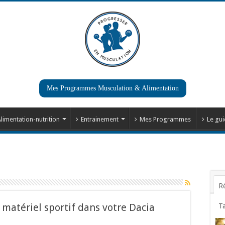
Mes Programmes Musculation & Alimentation
limentation-nutrition
Entrainement
Mes Programmes
Le gui
R
 matériel sportif dans votre Dacia
T