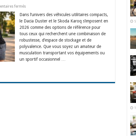
sur
ntaires fermés
Musculation
Dans l’univers des véhicules utilitaires compacts,
et
transport
le Dacia Duster et le Skoda Karoq s’imposent en
5
de
2026 comme des options de référence pour
matériel
sportif
tous ceux qui recherchent une combinaison de
dans
robustesse, d’espace de stockage et de
votre
Dacia
polyvalence. Que vous soyez un amateur de
Duster
musculation transportant vos équipements ou
ou
Skoda
un sportif occasionnel …
Karoq
1