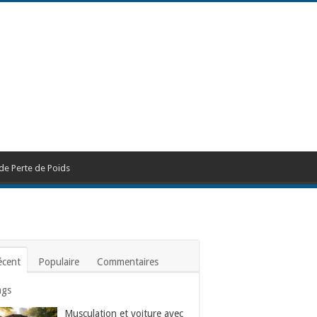
de Perte de Poids
écent
Populaire
Commentaires
ags
Musculation et voiture avec