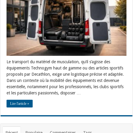
de
musculation
Technogym
et
Decathlon
avec
fourgon
Mercedes
Sprinter
Le transport du matériel de musculation, qu’il s’agisse des
équipements Technogym haut de gamme ou des articles sportifs
proposés par Decathlon, exige une logistique précise et adaptée.
Dans un contexte où la mobilité des équipements est devenue
essentielle, notamment pour les professionnels, les clubs sportifs
et les particuliers passionnés, disposer …
Lire l'article »
Récent
Populaire
Commentaires
Tags