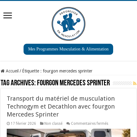
Mes Programmes Musculation & Alimentation
Accueil
/
Étiquette :
fourgon mercedes sprinter
Tag Archives:
fourgon mercedes sprinter
Transport du matériel de musculation
Technogym et Decathlon avec fourgon
Mercedes Sprinter
sur
17 février 2026
Non classé
Commentaires fermés
Transport
du
matériel