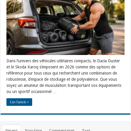
de
matériel
sportif
dans
votre
Dacia
Duster
ou
Skoda
Karoq
Dans l’univers des véhicules utilitaires compacts, le Dacia Duster
et le Skoda Karoq s’imposent en 2026 comme des options de
référence pour tous ceux qui recherchent une combinaison de
robustesse, d’espace de stockage et de polyvalence. Que vous
soyez un amateur de musculation transportant vos équipements
ou un sportif occasionnel …
Lire l'article »
Récent
Populaire
Commentaires
Tags