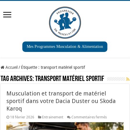
Mes Programmes Musculation & Alimentation
Accueil
/
Étiquette :
transport matériel sportif
Tag Archives:
transport matériel sportif
Musculation et transport de matériel
sportif dans votre Dacia Duster ou Skoda
Karoq
sur
18 février 2026
Entrainement
Commentaires fermés
Musculation
et
transport