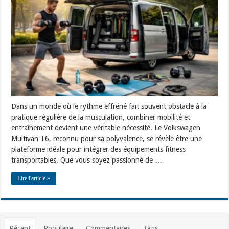
avec
équipements
fitness
transportables
dans
Volkswagen
Multivan
T6
Dans un monde où le rythme effréné fait souvent obstacle à la
pratique régulière de la musculation, combiner mobilité et
entraînement devient une véritable nécessité. Le Volkswagen
Multivan T6, reconnu pour sa polyvalence, se révèle être une
plateforme idéale pour intégrer des équipements fitness
transportables. Que vous soyez passionné de …
Lire l'article »
Récent
Populaire
Commentaires
Tags