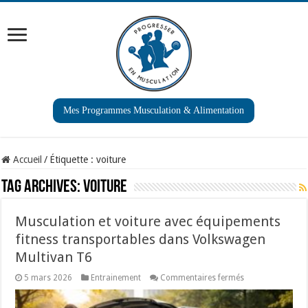
Mes Programmes Musculation & Alimentation
Accueil
/
Étiquette :
voiture
Tag Archives:
voiture
Musculation et voiture avec équipements
fitness transportables dans Volkswagen
Multivan T6
sur
5 mars 2026
Entrainement
Commentaires fermés
Musculation
et
voiture