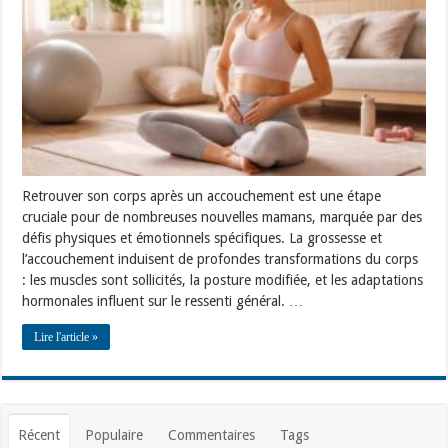
accouchement
avec
exercices
post-
partum
adaptés
Retrouver son corps après un accouchement est une étape
cruciale pour de nombreuses nouvelles mamans, marquée par des
défis physiques et émotionnels spécifiques. La grossesse et
l’accouchement induisent de profondes transformations du corps
: les muscles sont sollicités, la posture modifiée, et les adaptations
hormonales influent sur le ressenti général. …
Lire l'article »
Récent
Populaire
Commentaires
Tags