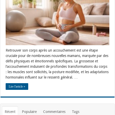
accouchement
avec
exercices
post-
partum
adaptés
Retrouver son corps après un accouchement est une étape
cruciale pour de nombreuses nouvelles mamans, marquée par des
défis physiques et émotionnels spécifiques. La grossesse et
l’accouchement induisent de profondes transformations du corps
: les muscles sont sollicités, la posture modifiée, et les adaptations
hormonales influent sur le ressenti général. …
Lire l'article »
Récent
Populaire
Commentaires
Tags