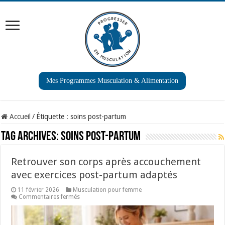
Mes Programmes Musculation & Alimentation
Accueil
/
Étiquette :
soins post-partum
Tag Archives:
soins post-partum
Retrouver son corps après accouchement
avec exercices post-partum adaptés
11 février 2026
Musculation pour femme
sur
Commentaires fermés
Retrouver
son
corps
après