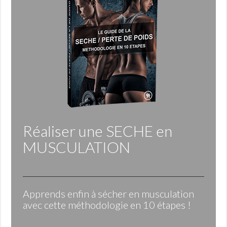
Réaliser une
SECHE
en
MUSCULATION
Apprends enfin à sécher en musculation
avec cette méthodologie en 10 étapes !