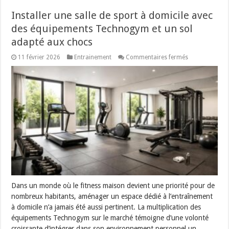
Installer une salle de sport à domicile avec
des équipements Technogym et un sol
adapté aux chocs
sur
11 février 2026
Entrainement
Commentaires fermés
Installer
une
salle
de
sport
à
domicile
avec
des
équipements
Technogym
et
un
sol
adapté
aux
chocs
Dans un monde où le fitness maison devient une priorité pour de
nombreux habitants, aménager un espace dédié à l’entraînement
à domicile n’a jamais été aussi pertinent. La multiplication des
équipements Technogym sur le marché témoigne d’une volonté
croissante d’intégrer dans son environnement personnel un