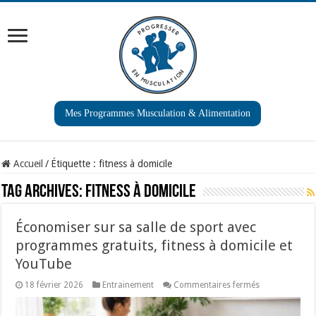
Mes Programmes Musculation & Alimentation
Accueil
/
Étiquette :
fitness à domicile
Tag Archives:
fitness à domicile
Économiser sur sa salle de sport avec
programmes gratuits, fitness à domicile et
YouTube
sur
18 février 2026
Entrainement
Commentaires fermés
Économiser
sur
sa