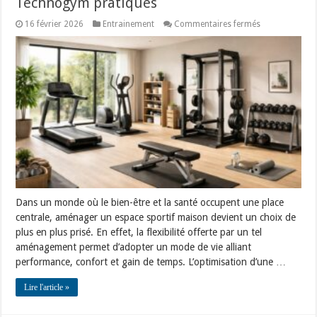
Technogym pratiques
sur
16 février 2026
Entrainement
Commentaires fermés
Optimiser
votre
espace
sportif
maison
avec
salle
de
musculation
et
équipements
Technogym
pratiques
Dans un monde où le bien-être et la santé occupent une place
centrale, aménager un espace sportif maison devient un choix de
plus en plus prisé. En effet, la flexibilité offerte par un tel
aménagement permet d’adopter un mode de vie alliant
performance, confort et gain de temps. L’optimisation d’une …
Lire l'article »