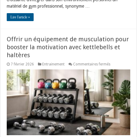
matériel de gym professionnel, synonyme …
Lire l'article »
Offrir un équipement de musculation pour
booster la motivation avec kettlebells et
haltères
sur
7 février 2026
Entrainement
Commentaires fermés
Offrir
un
équipement
de
musculation
pour
booster
la
motivation
avec
kettlebells
et
haltères