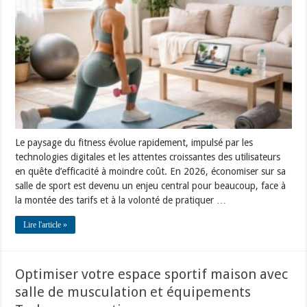
salle
de
sport
avec
programmes
gratuits,
fitness
à
domicile
et
YouTube
Le paysage du fitness évolue rapidement, impulsé par les
technologies digitales et les attentes croissantes des utilisateurs
en quête d’efficacité à moindre coût. En 2026, économiser sur sa
salle de sport est devenu un enjeu central pour beaucoup, face à
la montée des tarifs et à la volonté de pratiquer …
Lire l'article »
Optimiser votre espace sportif maison avec
salle de musculation et équipements