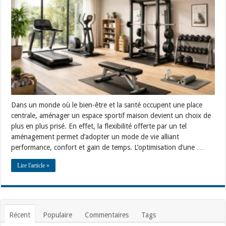
sportif
maison
avec
salle
de
musculation
et
équipements
Technogym
pratiques
Dans un monde où le bien-être et la santé occupent une place
centrale, aménager un espace sportif maison devient un choix de
plus en plus prisé. En effet, la flexibilité offerte par un tel
aménagement permet d’adopter un mode de vie alliant
performance, confort et gain de temps. L’optimisation d’une …
Lire l'article »
Récent
Populaire
Commentaires
Tags