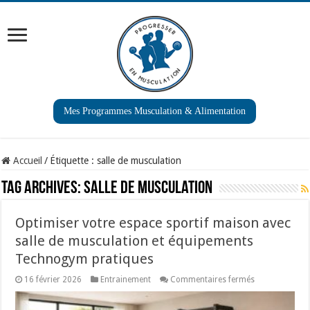
Mes Programmes Musculation & Alimentation
Accueil
/
Étiquette :
salle de musculation
Tag Archives:
salle de musculation
Optimiser votre espace sportif maison avec
salle de musculation et équipements
Technogym pratiques
sur
16 février 2026
Entrainement
Commentaires fermés
Optimiser
votre
espace