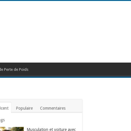
de Perte de Poids
écent
Populaire
Commentaires
ags
Musculation et voiture avec