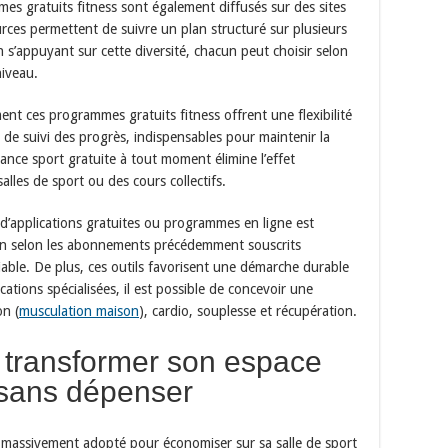
mes gratuits fitness sont également diffusés sur des sites
ces permettent de suivre un plan structuré sur plusieurs
En s’appuyant sur cette diversité, chacun peut choisir selon
JE CONSULTE LE GUIDE
niveau.
t ces programmes gratuits fitness offrent une flexibilité
s de suivi des progrès, indispensables pour maintenir la
éance sport gratuite à tout moment élimine l’effet
salles de sport ou des cours collectifs.
f d’applications gratuites ou programmes en ligne est
r an selon les abonnements précédemment souscrits
able. De plus, ces outils favorisent une démarche durable
tions spécialisées, il est possible de concevoir une
n (
musculation maison
), cardio, souplesse et récupération.
: transformer son espace
 sans dépenser
e massivement adopté pour économiser sur sa salle de sport