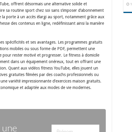
uTube, offrent désormais une alternative solide et
1
ire sa routine sport chez soi sans s’imposer d’abonnement
 la porte à un accès élargi au sport, notamment grâce aux
ichesse des contenus en ligne, redéfinissant ainsi la manière
es spécificités et ses avantages. Les programmes gratuits
lications mobiles ou sous forme de PDF, permettent une
le pour rester motivé et progresser. Le fitness à domicile
issement dans un équipement onéreux, tout en offrant une
tion. Quant aux vidéos fitness YouTube, elles jouent un
tives gratuites filmées par des coachs professionnels ou
une variété impressionnante d’exercices maison gratuits.
économique et adaptée aux modes de vie modernes.
r une