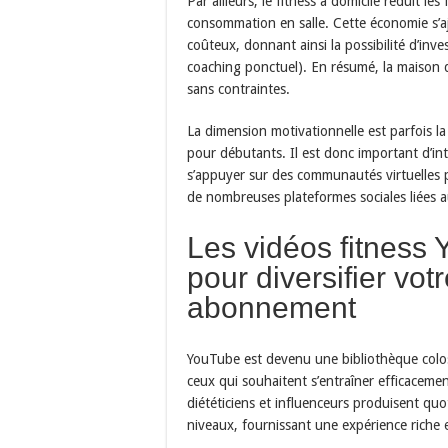
Par ailleurs, le fitness à domicile réduit l
consommation en salle. Cette économie s’a
coûteux, donnant ainsi la possibilité d’inv
coaching ponctuel). En résumé, la maison d
sans contraintes.
La dimension motivationnelle est parfois la 
pour débutants. Il est donc important d’in
s’appuyer sur des communautés virtuelles 
de nombreuses plateformes sociales liées a
Les vidéos fitness 
pour diversifier vo
abonnement
YouTube est devenu une bibliothèque colos
ceux qui souhaitent s’entraîner efficacemen
diététiciens et influenceurs produisent qu
niveaux, fournissant une expérience riche e