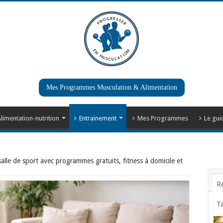
Mes Programmes Musculation & Alimentation
limentation-nutrition
Entrainement
Mes Programmes
Le gui
alle de sport avec programmes gratuits, fitness à domicile et
R
T