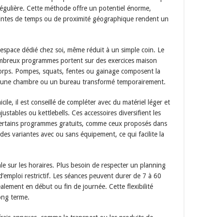
régulière. Cette méthode offre un potentiel énorme,
aintes de temps ou de proximité géographique rendent un
espace dédié chez soi, même réduit à un simple coin. Le
ombreux programmes portent sur des exercices maison
 corps. Pompes, squats, fentes ou gainage composent la
n, une chambre ou un bureau transformé temporairement.
cile, il est conseillé de compléter avec du matériel léger et
ustables ou kettlebells. Ces accessoires diversifient les
 Certains programmes gratuits, comme ceux proposés dans
 des variantes avec ou sans équipement, ce qui facilite la
ale sur les horaires. Plus besoin de respecter un planning
’emploi restrictif. Les séances peuvent durer de 7 à 60
déalement en début ou fin de journée. Cette flexibilité
long terme.