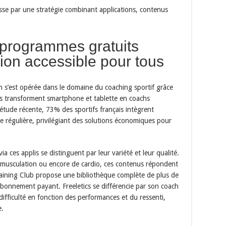
sse par une stratégie combinant applications, contenus
t programmes gratuits
tion accessible pour tous
n s’est opérée dans le domaine du coaching sportif grâce
its transforment smartphone et tablette en coachs
étude récente, 73% des sportifs français intègrent
ne régulière, privilégiant des solutions économiques pour
 ces applis se distinguent par leur variété et leur qualité.
e musculation ou encore de cardio, ces contenus répondent
raining Club propose une bibliothèque complète de plus de
x
bonnement payant. Freeletics se différencie par son coach
Le guide de la
PERTE
difficulté en fonction des performances et du ressenti,
DE POIDS / SECHE
e.
Transforme ton corps à partir d'aujourd'hui