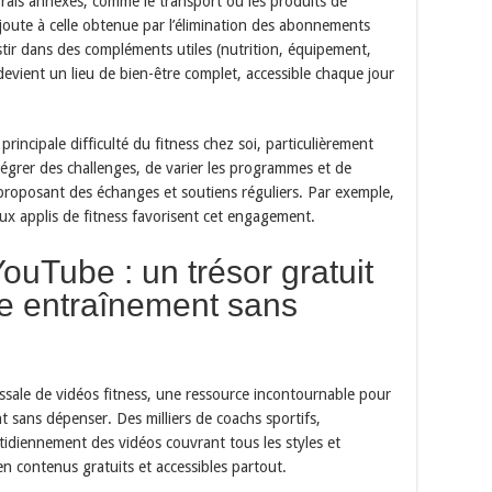
es frais annexes, comme le transport ou les produits de
joute à celle obtenue par l’élimination des abonnements
estir dans des compléments utiles (nutrition, équipement,
evient un lieu de bien-être complet, accessible chaque jour
principale difficulté du fitness chez soi, particulièrement
tégrer des challenges, de varier les programmes et de
proposant des échanges et soutiens réguliers. Par exemple,
ux applis de fitness favorisent cet engagement.
YouTube : un trésor gratuit
tre entraînement sans
sale de vidéos fitness, une ressource incontournable pour
t sans dépenser. Des milliers de coachs sportifs,
otidiennement des vidéos couvrant tous les styles et
n contenus gratuits et accessibles partout.