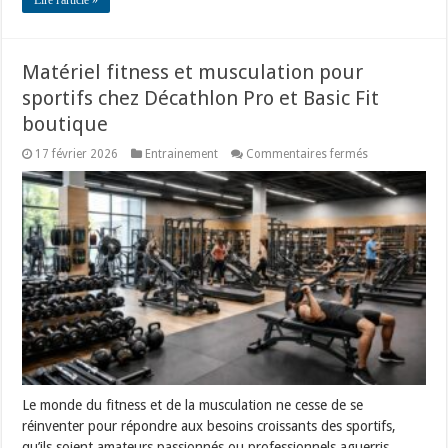
Matériel fitness et musculation pour
sportifs chez Décathlon Pro et Basic Fit
boutique
sur
17 février 2026
Entrainement
Commentaires fermés
Matériel
fitness
et
musculation
pour
sportifs
chez
Décathlon
Pro
et
Basic
Fit
boutique
Le monde du fitness et de la musculation ne cesse de se
réinventer pour répondre aux besoins croissants des sportifs,
qu’ils soient amateurs passionnés ou professionnels aguerris.