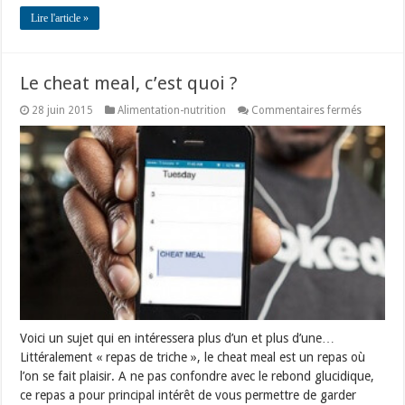
Lire l'article »
Le cheat meal, c’est quoi ?
sur
28 juin 2015
Alimentation-nutrition
Commentaires fermés
Le
cheat
meal,
c’est
quoi
?
Voici un sujet qui en intéressera plus d’un et plus d’une…
Littéralement « repas de triche », le cheat meal est un repas où
l’on se fait plaisir. A ne pas confondre avec le rebond glucidique,
ce repas a pour principal intérêt de vous permettre de garder