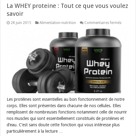
La WHEY proteine : Tout ce que vous voulez
savoir
sur
28 juin 2015
Alimentation-nutrition
Commentaires fermés
La
WHEY
proteine
:
Tout
ce
que
vous
voulez
savoir
Les protéines sont essentielles au bon fonctionnement de notre
corps. Elles sont présentes dans chacune de nos cellules. Elles
remplissent de nombreuses fonctions notamment celle de nourrir
nos muscles qui sont essentiellement constitués de protéines et
d’eau. C’est sans doute cette fonction qui vous intéresse plus
particulièrement à la lecture …