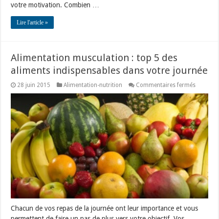
votre motivation. Combien …
Lire l'article »
Alimentation musculation : top 5 des
aliments indispensables dans votre journée
sur
28 juin 2015
Alimentation-nutrition
Commentaires fermés
Alimenta
muscula
:
top
5
des
aliments
indispen
dans
votre
journée
Chacun de vos repas de la journée ont leur importance et vous
permettent de faire un pas de plus vers votre objectif. Vos