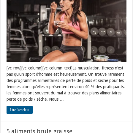
perte
de
poids
et
sèche
femme
[vc_row][vc_column][vc_column_text]La musculation, fitness n’est
pas qu’un sport d’homme est heureusement. On trouve rarement
des programmes alimentaires de perte de poids et sèche pour les
femmes alors qu’elles représentent environ 40 % des pratiquants.
les femmes ont souvent du mal à trouver des plans alimentaires
perte de poids / sèche. Nous …
Lire l'article »
5 aliments brule graisse