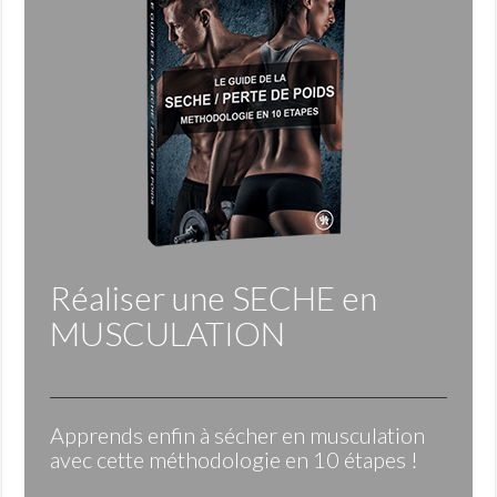
Réaliser une
SECHE
en
MUSCULATION
Apprends enfin à sécher en musculation
avec cette méthodologie en 10 étapes !