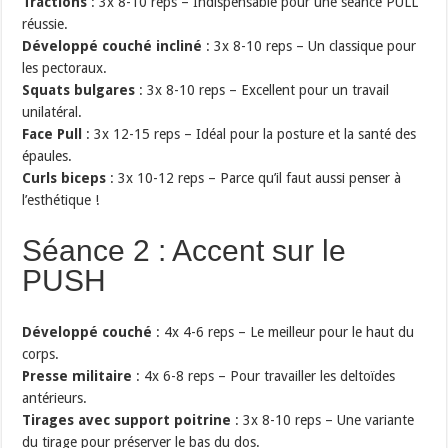
Tractions
: 3x 8-10 reps – Indispensable pour une séance PULL
réussie.
Développé couché incliné
: 3x 8-10 reps – Un classique pour
les pectoraux.
Squats bulgares
: 3x 8-10 reps – Excellent pour un travail
unilatéral.
Face Pull
: 3x 12-15 reps – Idéal pour la posture et la santé des
épaules.
Curls biceps
: 3x 10-12 reps – Parce qu’il faut aussi penser à
l’esthétique !
Séance 2 : Accent sur le
PUSH
Développé couché
: 4x 4-6 reps – Le meilleur pour le haut du
corps.
Presse militaire
: 4x 6-8 reps – Pour travailler les deltoïdes
antérieurs.
Tirages avec support poitrine
: 3x 8-10 reps – Une variante
du tirage pour préserver le bas du dos.