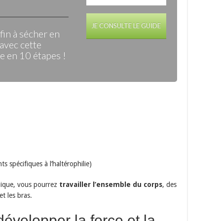
JE CONSULTE LE GUIDE
in à sécher en
avec cette
 en 10 étapes !
s spécifiques à l’haltérophilie)
mpique, vous pourrez
travailler l’ensemble du corps
, des
t les bras.
développer la force et la