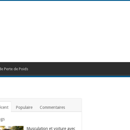
de Perte de Poids
écent
Populaire
Commentaires
ags
Musculation et voiture avec