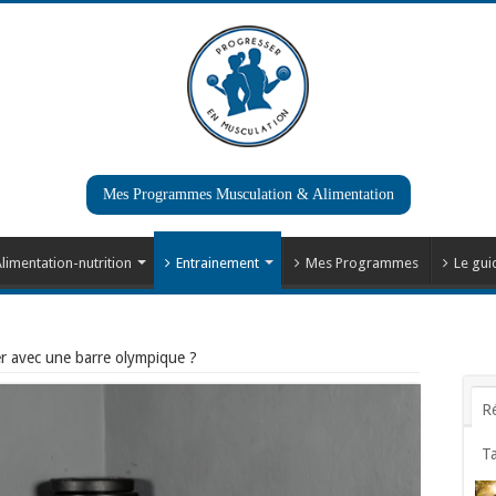
Mes Programmes Musculation & Alimentation
limentation-nutrition
Entrainement
Mes Programmes
Le gui
er avec une barre olympique ?
R
T