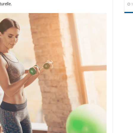
urelle.
1