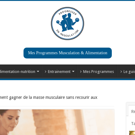
Mes Programmes Musculation & Alimentation
limentation-nutrition
Entrainement
Mes Programmes
Le gui
nt gagner de la masse musculaire sans recourir aux
R
T