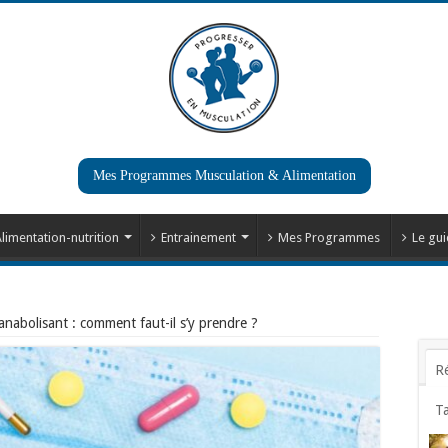
Mes Programmes Musculation & Alimentation
limentation-nutrition
Entrainement
Mes Programmes
Le gui
anabolisant : comment faut-il s’y prendre ?
R
T