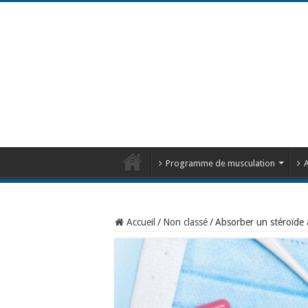
Programme de musculation
A
Accueil
/
Non classé
/
Absorber un stéroïde 