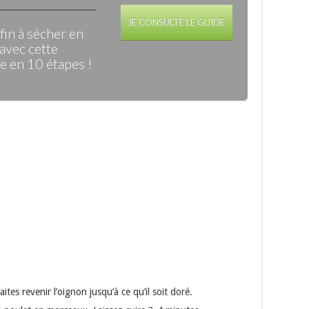
JE CONSULTE LE GUIDE
in à sécher en
avec cette
 en 10 étapes !
ites revenir l’oignon jusqu’à ce qu’il soit doré.