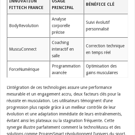
INNOVATION
USAGE
BÉNÉFICE CLÉ
FITTECH FRANCE
PRINCIPAL
Analyse
Suivi évolutif
BodyRevolution
corporelle
personnalisé
précise
Coaching
Correction technique
MuscuConnect
interactif en
en temps réel
salle
Programmation
Optimisation des
ForceNumérique
avancée
gains musculaires
L’intégration de ces technologies assure une performance
mesurable et un engagement accru, deux facteurs clés pour la
réussite en musculation. Les utilisateurs témoignent d’une
progression plus rapide grâce à un meilleur contrôle de leur
évolution et une adaptation immédiate de leurs entraînements,
évitant ainsi les plateaux ou la stagnation fréquente. Cette
synergie illustre parfaitement comment la technoMuscu et des
solutions comme ProgresSmart révolutionnent l’univers du sport.