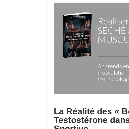
Réalise
SECHE
MUSCU
Apprends enf
musculation 
méthodologie
La Réalité des « B
Testostérone dans 
Sportive