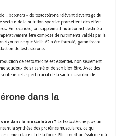
de « boosters » de testostérone relèvent davantage du
secteur de la nutrition sportive promettent des effets
aires. En revanche, un supplément nutritionnel destiné à
t impérativement être composé de nutriments validés par la
ion rigoureuse que Virilis V2 a été formulé, garantissant
oduction de testostérone.
roduction de testostérone est essentiel, non seulement
me soucieux de sa santé et de son bien-être. Avec des
e soutenir cet aspect crucial de la santé masculine de
térone dans la
érone dans la musculation ?
La testostérone joue un
risant la synthèse des protéines musculaires, ce qui
asse musculaire et de la force. Elle contribue également à