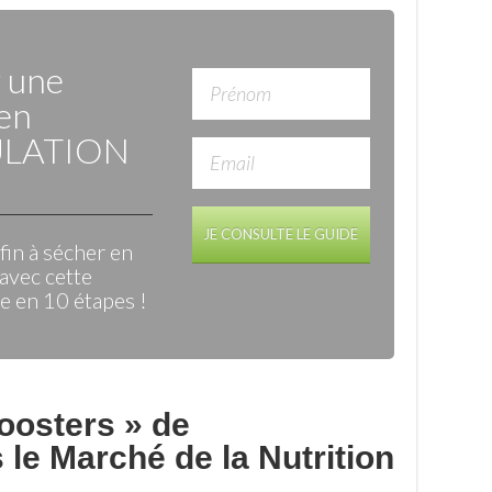
r une
en
LATION
JE CONSULTE LE GUIDE
in à sécher en
avec cette
 en 10 étapes !
oosters » de
le Marché de la Nutrition