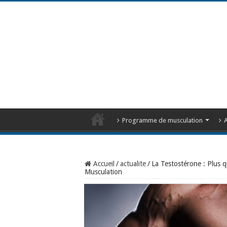
Programme de musculation
A
Accueil
/
actualite
/
La Testostérone : Plus q
Musculation