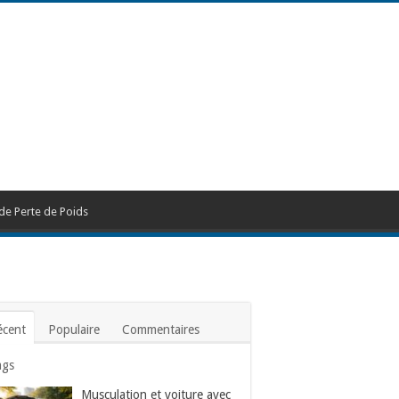
de Perte de Poids
écent
Populaire
Commentaires
ags
Musculation et voiture avec