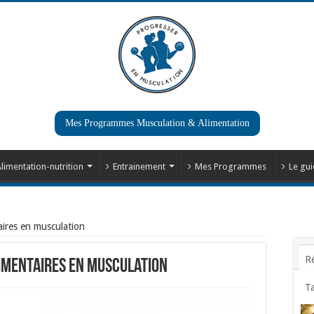
Mes Programmes Musculation & Alimentation
limentation-nutrition
Entrainement
Mes Programmes
Le gui
ires en musculation
R
imentaires en musculation
T