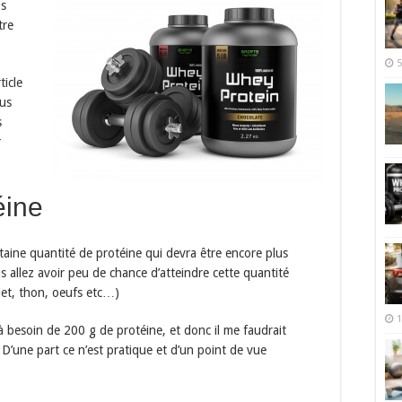
os
tre
5
ticle
lus
s
r
éine
taine quantité de protéine qui devra être encore plus
s allez avoir peu de chance d’atteindre cette quantité
let, thon, oeufs etc…)
1
 besoin de 200 g de protéine, et donc il me faudrait
D’une part ce n’est pratique et d’un point de vue
…