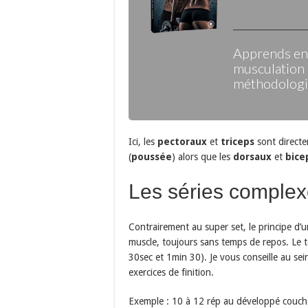
Apprends enf
musculation 
méthodologie
Ici, les
pectoraux
et
triceps
sont directem
(
poussée
) alors que les
dorsaux
et
bice
Les séries complex
Contrairement au super set, le principe d’u
muscle, toujours sans temps de repos. Le t
30sec et 1min 30). Je vous conseille au sein
exercices de finition.
Exemple : 10 à 12 rép au développé couché 