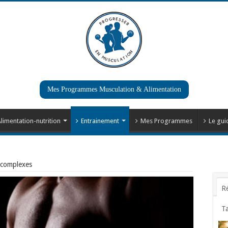
Mes Programmes Musculation & Alimentation
limentation-nutrition
Entrainement
Mes Programmes
Le gui
s complexes
R
T