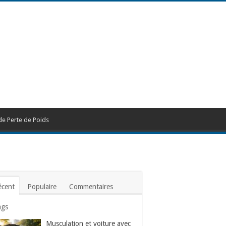
de Perte de Poids
écent
Populaire
Commentaires
ags
Musculation et voiture avec