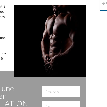
1
nt 2
pos
sés)
tion
i de
60%
r une
en
LATION