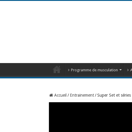
Programme de musculation
A
Accueil
/
Entrainement
/
Super Set et série