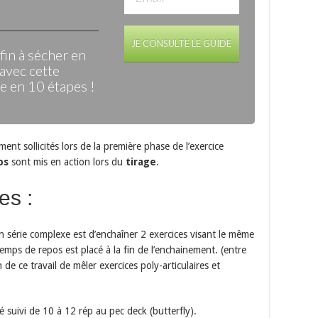
JE CONSULTE LE GUIDE
in à sécher en
avec cette
 en 10 étapes !
ent sollicités lors de la première phase de l’exercice
ps
sont mis en action lors du
tirage
.
es :
n série complexe est d’enchaîner 2 exercices visant le même
emps de repos est placé à la fin de l’enchainement. (entre
 de ce travail de mêler exercices poly-articulaires et
suivi de 10 à 12 rép au pec deck (butterfly).