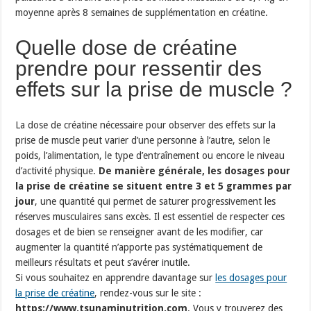
moyenne après 8 semaines de supplémentation en créatine.
Q
uel
le
dose
de
cr
é
at
ine
pre
nd
re
pour
res
sent
ir
des
eff
ets
sur
la
pr
ise
de
muscle
?
La dose de créatine nécessaire pour observer des effets sur la
prise de muscle peut varier d’une personne à l’autre, selon le
poids, l’alimentation, le type d’entraînement ou encore le niveau
d’activité physique.
De manière générale, les dosages pour
la prise de créatine se situent entre 3 et 5 grammes par
jour
, une quantité qui permet de saturer progressivement les
réserves musculaires sans excès. Il est essentiel de respecter ces
dosages et de bien se renseigner avant de les modifier, car
augmenter la quantité n’apporte pas systématiquement de
meilleurs résultats et peut s’avérer inutile.
Si vous souhaitez en apprendre davantage sur
les dosages pour
la prise de créatine
, rendez-vous sur le site :
https://www.tsunaminutrition.com
. Vous y trouverez des