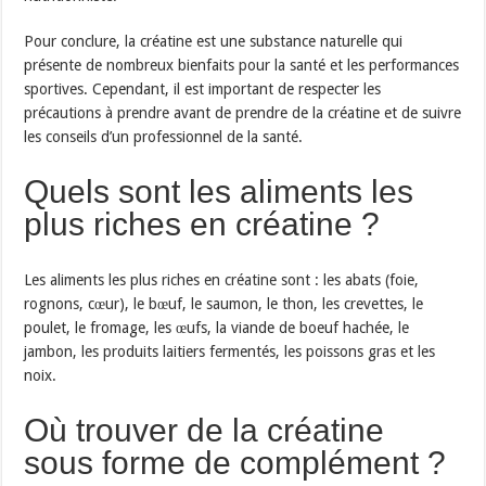
Pour conclure, la créatine est une substance naturelle qui
présente de nombreux bienfaits pour la santé et les performances
sportives. Cependant, il est important de respecter les
précautions à prendre avant de prendre de la créatine et de suivre
les conseils d’un professionnel de la santé.
Qu
els
s
ont
les
al
iments
les
plus
riches
en
cr
é
at
ine
?
Les
al
iments
les
plus
riches
en
cr
é
at
ine
s
ont
:
les
ab
ats
(
fo
ie
,
ro
gn
ons
,
c
œ
ur
),
le
b
œ
uf
,
le
sa
um
on
,
le
th
on
,
les
cre
ve
ttes
,
le
p
ou
let
,
le
from
age
,
les
œ
uf
s
,
la
vi
ande
de
bo
e
uf
h
ach
ée
,
le
j
amb
on
,
les
produ
its
l
ait
iers
ferment
és
,
les
po
iss
ons
gr
as
et
les
no
ix
.
Où trouver de la créatine
sous forme de complément ?