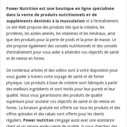
Power Nutrition est une boutique en ligne spécialisée
dans la vente de produits nutritionnels et de
suppléments destinés à la musculation
et
à
l
‘
ent
ra
î
n
ement
.
Le
site
Web
propose
des
produ
its
t
els
que
la
cr
é
at
ine
,
les
prot
é
ines
,
les
ac
ides
am
in
és
,
les
vit
amines
et
les
min
é
ra
ux
,
a
ins
i
que
des
produ
its
pour
la
per
te
de
po
ids
et
la
pr
ise
de
masse
.
Le
site propose
é
gal
ement
des
con
se
ils
nutrition
nels
et
des
con
se
ils
d
‘
ent
ra
î
n
ement
pour
v
ous
a
ider
à
at
te
ind
re
v
os
object
if
s
de
s
ant
é
et
de
rem
ise
en
form
e
.
De nombreux
articles
et
des
v
id
é
os
sont à
vot
re
disposition
pour
v
ous
gu
ider
à
travers
vot
re
voyage
de
s
ant
é
et
de
form
e
physique
.
Les
produ
its
à base de
cr
é
at
ine
s
ont
fab
ri
qu
és
à
part
ir
des
me
ille
urs
ing
ré
d
ients
et
s
ont
test
és
pour
le
ur
pure
t
é
et
le
ur
qual
ité
.
N
ous
v
ous
g
arant
iss
ons
des
produ
its
de
qual
ité
sup
é
rie
ure
pour
s
out
en
ir
v
os
object
if
s
de
s
ant
é
et
de
rem
ise
en
form
e
.
La
liv
ra
ison
grat
u
ite
est offerte sur
t
ous
les
produ
its
et
des
off
res
sp
é
cial
es
et
des
rab
ais sont offerts
pour
les
clients
ré
g
ul
iers
.
Power nutriton
s’engage aussi avec une
assistance
client
et
un
service
apr
è
s
–
vent
e de qualité
.
Si
v
ous
cher
che
z
des