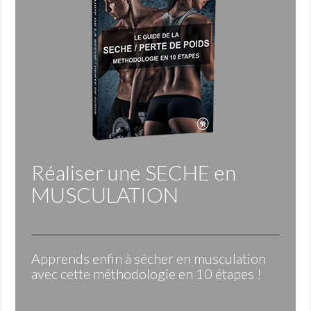
Réaliser une
SECHE
en
MUSCULATION
Apprends enfin à sécher en musculation
avec cette méthodologie en 10 étapes !