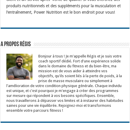
produ
its
nutrition
nels
et
des
suppl
é
ments
pour
la
mus
culation
et
l
‘
ent
ra
î
n
ement
,
Power
Nutrition
est
le
bon
end
roit
pour
v
ous
!
A propos Régis
Bonjour à tous ! Je m'appelle Régis et je suis votre
coach sportif dédié. Fort d'une expérience solide
dans le domaine du fitness et du bien-être, ma
mission est de vous aider à atteindre vos
objectifs, qu'ils soient liés à la perte de poids, à la
prise de masse musculaire ou simplement à
l'amélioration de votre condition physique générale. Chaque individu
est unique, et c'est pourquoi je m'engage à créer des programmes
sur mesure qui répondent à vos besoins spécifiques. Ensemble,
nous travaillerons à dépasser vos limites et à instaurer des habitudes
saines pour une vie équilibrée. Rejoignez-moi et transformons
ensemble votre parcours fitness !