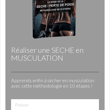
Réaliser une
SECHE
en
MUSCULATION
Apprends enfin à sécher en musculation
avec cette méthodologie en 10 étapes !