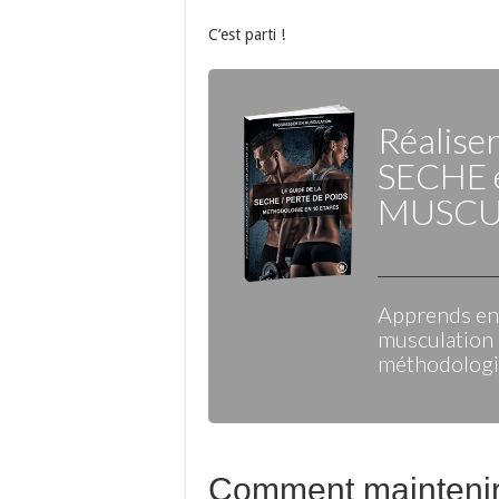
C’est parti !
Réalise
SECHE
MUSCU
Apprends enf
musculation 
méthodologie
Comment maintenir