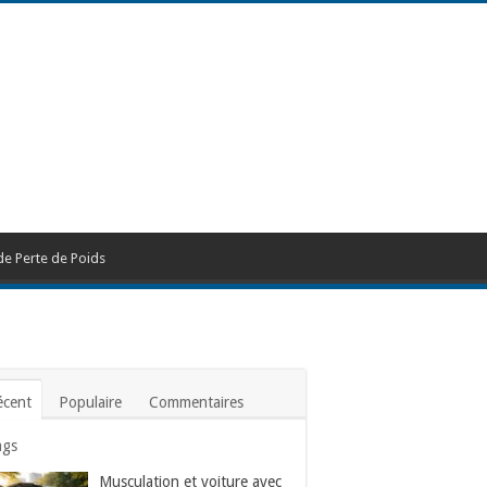
de Perte de Poids
écent
Populaire
Commentaires
ags
Musculation et voiture avec