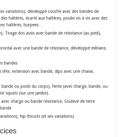
les variations), développé couché avec des bandes de
es haltères, écarté aux haltères, poulie vis à vis avec des
vec haltères, burpees…
), Tirage dos assis avec bande de résistance (au pied),
rizontal avec une bande de résistance, développé militaire,
les bandes
 tête, extension avec bande, dips avec une chaise,
, bande ou poids du corps), fente (avec charge, bande, ou
tol squats (sur une jambe).
 avec charge ou bande résistance, Soulevé de terre
 bande
ariations), hip thrusts (et ses variations)…
rcices