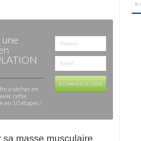
1
r une
en
LATION
JE CONSULTE LE GUIDE
in à sécher en
avec cette
 en 10 étapes !
 sa masse musculaire