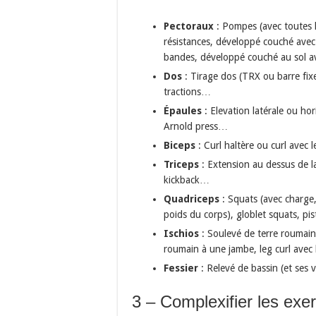
Pectoraux
: Pompes (avec toutes 
résistances, développé couché avec d
bandes, développé couché au sol a
Dos
: Tirage dos (TRX ou barre fixe
tractions…
Épaules
: Elevation latérale ou ho
Arnold press…
Biceps
: Curl haltère ou curl avec 
Triceps
: Extension au dessus de la
kickback…
Quadriceps
: Squats (avec charge
poids du corps), globlet squats, pis
Ischios
: Soulevé de terre roumain
roumain à une jambe, leg curl avec
Fessier
: Relevé de bassin (et ses v
3 – Complexifier les exe