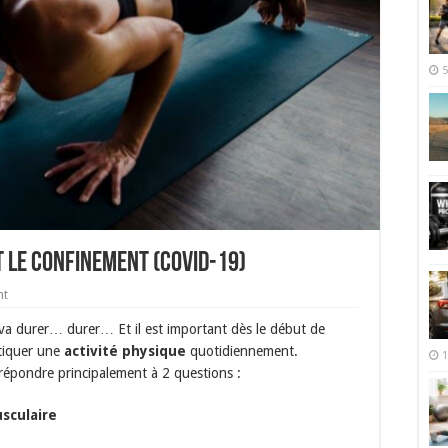
5
 le confinement (covid-19)
nt
 va durer… durer… Et il est important dès le début de
tiquer une
activité physique
quotidiennement.
1
 répondre principalement à 2 questions :
sculaire