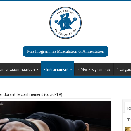
Mes Programmes Musculation & Alimentation
limentation-nutrition
Entrainement
Mes Programmes
Le gui
r durant le confinement (covid-19)
R
T