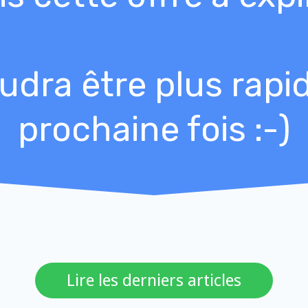
audra être plus rapi
prochaine fois :-)
​Lire les derniers articles