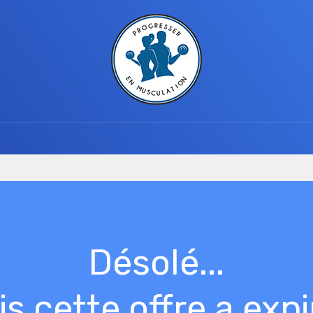
​​Désolé...
s cette offre a exp