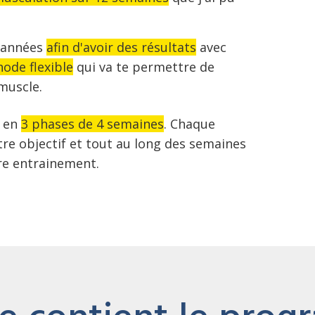
s années
afin d'avoir des résultats
avec
ode flexible
qui va te permettre de
muscle.
 en
3 phases de 4 semaines
. Chaque
re objectif et tout au long des semaines
re entrainement.