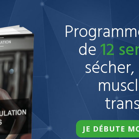
Programme
de
12 s
sécher,
muscl
tran
JE DÉBUTE 