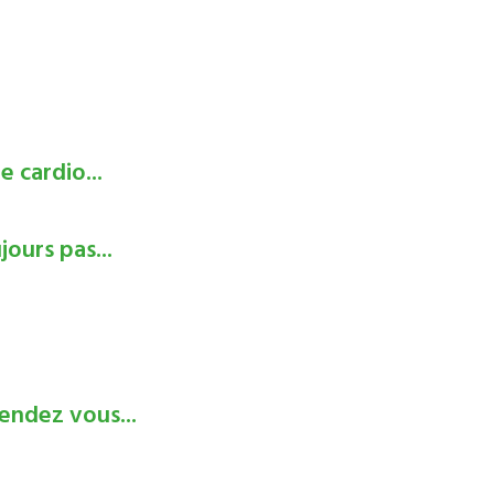
e cardio...
ours pas...
endez vous...